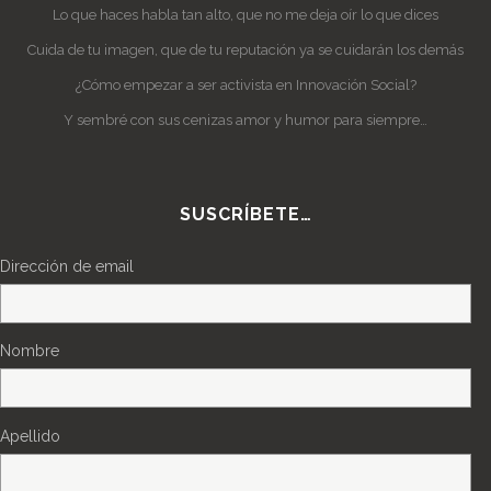
Lo que haces habla tan alto, que no me deja oír lo que dices
Cuida de tu imagen, que de tu reputación ya se cuidarán los demás
¿Cómo empezar a ser activista en Innovación Social?
Y sembré con sus cenizas amor y humor para siempre…
SUSCRÍBETE…
Dirección de email
Nombre
Apellido