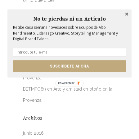
oír lo que dices
Cuida de tu imagen, que de tu reputación ya
No te pierdas ni un Artículo
se cuidarán los demás
Recibe cada semana novedades sobre Equipos de Alto
Rendimiento, Liderazgo Creativo, Storytelling Management y
Digital Brand Talent.
Últimos comentarios
sc88 nhà cái
en
El camino del Tuareg
SUSCRÍBETE AHORA
bett89
en
Arte y amistad en otoño en la
Provenza
POWERED BY
BETMPO89
en
Arte y amistad en otoño en la
Provenza
Archivos
junio 2016