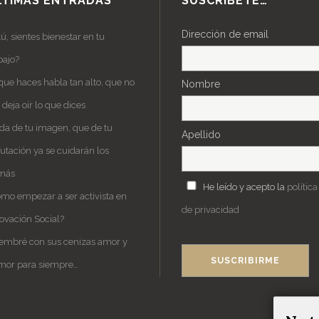
LTIMAS ENTRADAS
SUSCRÍBETE…
Dirección de email
tú, sientes bienestar en tu
bajo?
que haces habla tan alto, que no
Nombre
deja oír lo que dices
da de tu imagen, que de tu
Apellido
utación ya se cuidarán los
más
He leído y acepto la
política
mo empezar a ser activista en
de privacidad
ovación Social?
embré con sus cenizas amor y
mor para siempre…