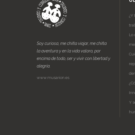
Ú
¿Y 
tra
Lo 
Soy curiosa, me chifla viajar, me chifla
me 
la aventura y en la vida valoro, por
Cui
encima de todo, ser y vivir con libertad y
rep
alegría.
de
www.musarion.es
¿Có
Inn
Y s
hu