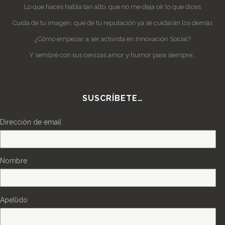
Lo que haces habla tan alto, que no me deja oír lo que dices
Cuida de tu imagen, que de tu reputación ya se cuidarán los demás
¿Cómo empezar a ser activista en Innovación Social?
Y sembré con sus cenizas amor y humor para siempre…
SUSCRÍBETE…
Dirección de email
Nombre
Apellido