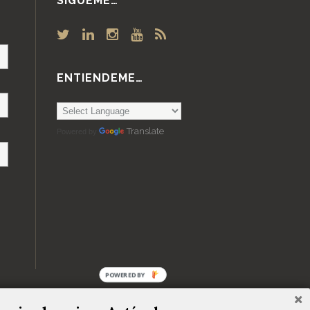
SÍGUEME…
ENTIENDEME…
Translate
Powered by
POWERED
BY