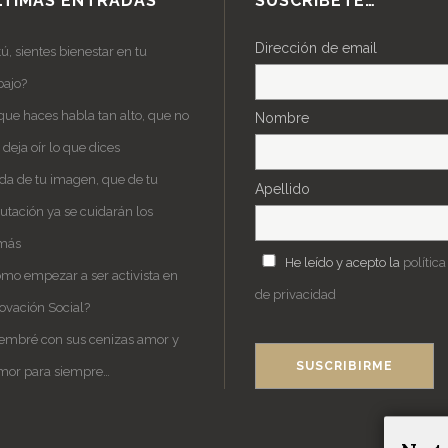
LTIMAS ENTRADAS
SUSCRÍBETE…
Dirección de email
tú, sientes bienestar en tu
bajo?
que haces habla tan alto, que no
Nombre
deja oír lo que dices
da de tu imagen, que de tu
Apellido
utación ya se cuidarán los
más
He leído y acepto la
política
mo empezar a ser activista en
de privacidad
ovación Social?
embré con sus cenizas amor y
mor para siempre…