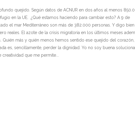
rofundo quejido. Según datos de ACNUR en dos años al menos 850.
efugio en la UE. ¿Qué estamos haciendo para cambiar esto? A 9 de
zado el mar Mediterráneo son más de 382.000 personas. Y digo bien
ro reales. El azote de la crisis migratoria en los últimos meses ade
os. Quién más y quién menos hemos sentido ese quejido del corazón,
ada es, sencillamente, perder la dignidad. Yo no soy buena solucion
 creatividad que me permite...