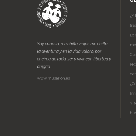
Ú
¿Y 
tra
Lo 
Soy curiosa, me chifla viajar, me chifla
me 
la aventura y en la vida valoro, por
Cui
encima de todo, ser y vivir con libertad y
rep
alegría.
de
www.musarion.es
¿Có
Inn
Y s
hu