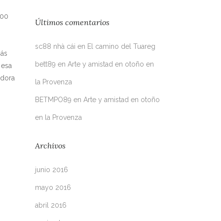
000
Últimos comentarios
sc88 nhà cái
en
El camino del Tuareg
más
bett89
en
Arte y amistad en otoño en
 esa
adora
la Provenza
BETMPO89
en
Arte y amistad en otoño
en la Provenza
Archivos
junio 2016
mayo 2016
abril 2016